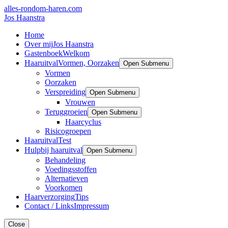
alles-rondom-haren.com
Jos Haanstra
Home
Over mij
Jos Haanstra
Gastenboek
Welkom
Haaruitval
Vormen, Oorzaken
Open Submenu
Vormen
Oorzaken
Verspreiding
Open Submenu
Vrouwen
Teruggroeien
Open Submenu
Haarcyclus
Risicogroepen
Haaruitval
Test
Hulp
bij haaruitval
Open Submenu
Behandeling
Voedingsstoffen
Alternatieven
Voorkomen
Haarverzorging
Tips
Contact / Links
Impressum
Close