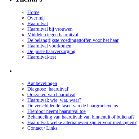
Home
Over mij
Haaruitval
Haaruitval bij vrouwen
Middelen tegen haaruitval
De belangrijkste voedingsstoffen voor het haar
Haaruitval voorkomen
De juiste haarverzorging
Haaruitval-test
Aanbevelingen
Diagnose ‘haaruitval’
Oorzaken van haaruitval
Haaruitval: wie, wat, waar?
De verschillende fasen van de haargroeicyclus
Hierdoor neemt haaruitval toe
Behandeling van haaruitval: van binnenuit of buitenaf?
Haaruitval: welke alternatieven zijn er voor medicijnen?
Contact / Links