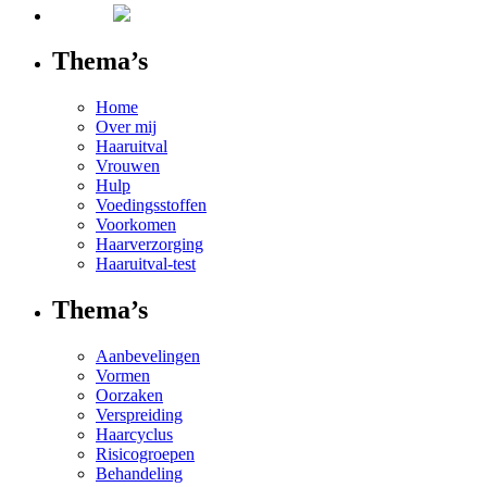
Thema’s
Home
Over mij
Haaruitval
Vrouwen
Hulp
Voedingsstoffen
Voorkomen
Haarverzorging
Haaruitval-test
Thema’s
Aanbevelingen
Vormen
Oorzaken
Verspreiding
Haarcyclus
Risicogroepen
Behandeling