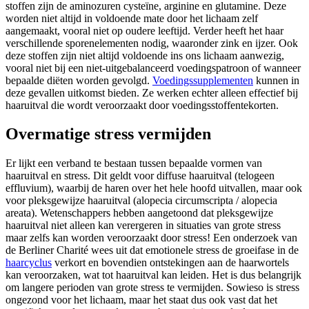
stoffen zijn de aminozuren cysteïne, arginine en glutamine. Deze
worden niet altijd in voldoende mate door het lichaam zelf
aangemaakt, vooral niet op oudere leeftijd. Verder heeft het haar
verschillende sporenelementen nodig, waaronder zink en ijzer. Ook
deze stoffen zijn niet altijd voldoende ins ons lichaam aanwezig,
vooral niet bij een niet-uitgebalanceerd voedingspatroon of wanneer
bepaalde diëten worden gevolgd.
Voedingssupplementen
kunnen in
deze gevallen uitkomst bieden. Ze werken echter alleen effectief bij
haaruitval die wordt veroorzaakt door voedingsstoffentekorten.
Overmatige stress vermijden
Er lijkt een verband te bestaan tussen bepaalde vormen van
haaruitval en stress. Dit geldt voor diffuse haaruitval (telogeen
effluvium), waarbij de haren over het hele hoofd uitvallen, maar ook
voor pleksgewijze haaruitval (alopecia circumscripta / alopecia
areata). Wetenschappers hebben aangetoond dat pleksgewijze
haaruitval niet alleen kan verergeren in situaties van grote stress
maar zelfs kan worden veroorzaakt door stress! Een onderzoek van
de Berliner Charité wees uit dat emotionele stress de groeifase in de
haarcyclus
verkort en bovendien ontstekingen aan de haarwortels
kan veroorzaken, wat tot haaruitval kan leiden. Het is dus belangrijk
om langere perioden van grote stress te vermijden. Sowieso is stress
ongezond voor het lichaam, maar het staat dus ook vast dat het