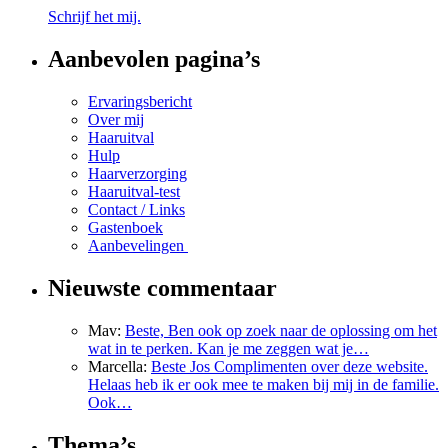
Schrijf het mij.
Aanbevolen pagina’s
Ervaringsbericht
Over mij
Haaruitval
Hulp
Haarverzorging
Haaruitval-test
Contact / Links
Gastenboek
Aanbevelingen
Nieuwste commentaar
Mav
:
Beste, Ben ook op zoek naar de oplossing om het
wat in te perken. Kan je me zeggen wat je…
Marcella
:
Beste Jos Complimenten over deze website.
Helaas heb ik er ook mee te maken bij mij in de familie.
Ook…
Thema’s