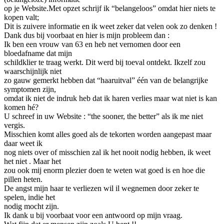
op je Website.Met opzet schrijf ik “belangeloos” omdat hier niets te
kopen valt;
Dit is zuivere informatie en ik weet zeker dat velen ook zo denken !
Dank dus bij voorbaat en hier is mijn probleem dan :
Ik ben een vrouw van 63 en heb net vernomen door een
bloedafname dat mijn
schildklier te traag werkt. Dit werd bij toeval ontdekt. Ikzelf zou
waarschijnlijk niet
zo gauw gemerkt hebben dat “haaruitval” één van de belangrijke
symptomen zijn,
omdat ik niet de indruk heb dat ik haren verlies maar wat niet is kan
komen hé?
U schreef in uw Website : “the sooner, the better” als ik me niet
vergis.
Misschien komt alles goed als de tekorten worden aangepast maar
daar weet ik
nog niets over of misschien zal ik het nooit nodig hebben, ik weet
het niet . Maar het
zou ook mij enorm plezier doen te weten wat goed is en hoe die
pillen heten.
De angst mijn haar te verliezen wil il wegnemen door zeker te
spelen, indie het
nodig mocht zijn.
Ik dank u bij voorbaat voor een antwoord op mijn vraag.