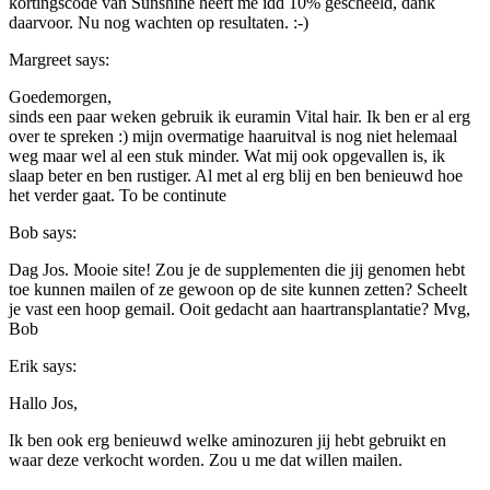
kortingscode van Sunshine heeft me idd 10% gescheeld, dank
daarvoor. Nu nog wachten op resultaten. :-)
Margreet
says:
Goedemorgen,
sinds een paar weken gebruik ik euramin Vital hair. Ik ben er al erg
over te spreken :) mijn overmatige haaruitval is nog niet helemaal
weg maar wel al een stuk minder. Wat mij ook opgevallen is, ik
slaap beter en ben rustiger. Al met al erg blij en ben benieuwd hoe
het verder gaat. To be continute
Bob
says:
Dag Jos. Mooie site! Zou je de supplementen die jij genomen hebt
toe kunnen mailen of ze gewoon op de site kunnen zetten? Scheelt
je vast een hoop gemail. Ooit gedacht aan haartransplantatie? Mvg,
Bob
Erik
says:
Hallo Jos,
Ik ben ook erg benieuwd welke aminozuren jij hebt gebruikt en
waar deze verkocht worden. Zou u me dat willen mailen.