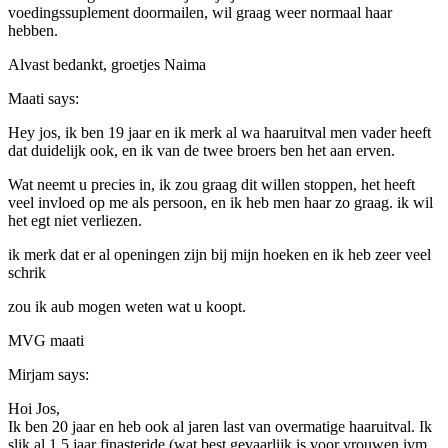
voedingssuplement doormailen, wil graag weer normaal haar
hebben.
Alvast bedankt, groetjes Naima
Maati
says:
Hey jos, ik ben 19 jaar en ik merk al wa haaruitval men vader heeft
dat duidelijk ook, en ik van de twee broers ben het aan erven.
Wat neemt u precies in, ik zou graag dit willen stoppen, het heeft
veel invloed op me als persoon, en ik heb men haar zo graag. ik wil
het egt niet verliezen.
ik merk dat er al openingen zijn bij mijn hoeken en ik heb zeer veel
schrik
zou ik aub mogen weten wat u koopt.
MVG maati
Mirjam
says:
Hoi Jos,
Ik ben 20 jaar en heb ook al jaren last van overmatige haaruitval. Ik
slik al 1.5 jaar finasteride (wat best gevaarlijk is voor vrouwen ivm