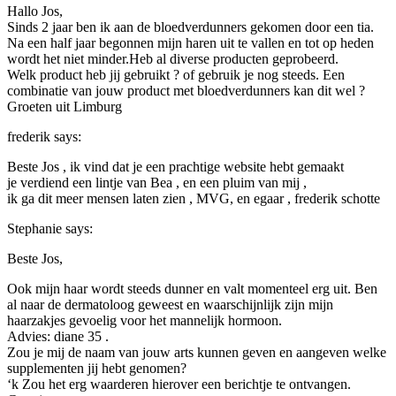
Hallo Jos,
Sinds 2 jaar ben ik aan de bloedverdunners gekomen door een tia.
Na een half jaar begonnen mijn haren uit te vallen en tot op heden
wordt het niet minder.Heb al diverse producten geprobeerd.
Welk product heb jij gebruikt ? of gebruik je nog steeds. Een
combinatie van jouw product met bloedverdunners kan dit wel ?
Groeten uit Limburg
frederik
says:
Beste Jos , ik vind dat je een prachtige website hebt gemaakt
je verdiend een lintje van Bea , en een pluim van mij ,
ik ga dit meer mensen laten zien , MVG, en egaar , frederik schotte
Stephanie
says:
Beste Jos,
Ook mijn haar wordt steeds dunner en valt momenteel erg uit. Ben
al naar de dermatoloog geweest en waarschijnlijk zijn mijn
haarzakjes gevoelig voor het mannelijk hormoon.
Advies: diane 35 .
Zou je mij de naam van jouw arts kunnen geven en aangeven welke
supplementen jij hebt genomen?
‘k Zou het erg waarderen hierover een berichtje te ontvangen.