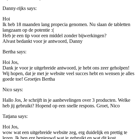
Danny-rijks
says:
Hoi
Ik heb 18 maanden lang propecia genomen. Nu slaan de tabletten
langzaam op de potentie :(
Heb je een tip voor een middel zonder bijwerkingen?
Alvast bedankt voor je antwoord, Danny
Bertha
says:
Hoi Jos,
Dank je voor je uitgebreide antwoord, je hebt ons zeer geholpen!
Wij hopen, dat je met je website veel succes hebt en wensen je alles
goede toe! Groetjes Bertha
Nico
says:
Hallo Jos, Je schrijft in je aanbevelingen over 3 producten. Welke
heb jij gebruikt? Hopend op een snelle respons. Groet, Nico
Tatjana
says:
Hoi Jos,
wow wat een uitgebreide website zeg, erg duidelijk en prettig te
lezen. Ik ben erg benieuwd wat je gebruikt en wat dit kost.