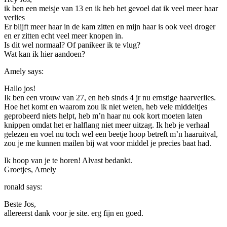
ik ben een meisje van 13 en ik heb het gevoel dat ik veel meer haar
verlies
Er blijft meer haar in de kam zitten en mijn haar is ook veel droger
en er zitten echt veel meer knopen in.
Is dit wel normaal? Of panikeer ik te vlug?
Wat kan ik hier aandoen?
Amely
says:
Hallo jos!
Ik ben een vrouw van 27, en heb sinds 4 jr nu ernstige haarverlies.
Hoe het komt en waarom zou ik niet weten, heb vele middeltjes
geprobeerd niets helpt, heb m’n haar nu ook kort moeten laten
knippen omdat het er halflang niet meer uitzag. Ik heb je verhaal
gelezen en voel nu toch wel een beetje hoop betreft m’n haaruitval,
zou je me kunnen mailen bij wat voor middel je precies baat had.
Ik hoop van je te horen! Alvast bedankt.
Groetjes, Amely
ronald
says:
Beste Jos,
allereerst dank voor je site. erg fijn en goed.