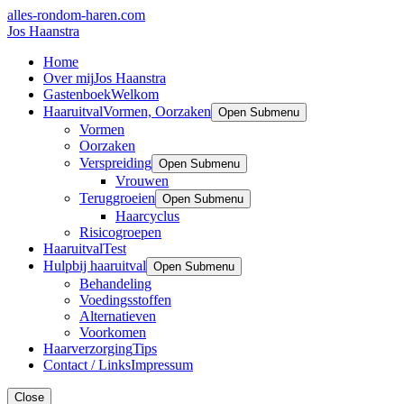
alles-rondom-haren.com
Jos Haanstra
Home
Over mij
Jos Haanstra
Gastenboek
Welkom
Haaruitval
Vormen, Oorzaken
Open Submenu
Vormen
Oorzaken
Verspreiding
Open Submenu
Vrouwen
Teruggroeien
Open Submenu
Haarcyclus
Risicogroepen
Haaruitval
Test
Hulp
bij haaruitval
Open Submenu
Behandeling
Voedingsstoffen
Alternatieven
Voorkomen
Haarverzorging
Tips
Contact / Links
Impressum
Close