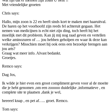
Wat fijn dat er mensen zijn zoals U bent !!
Met vriendelijke groeten
Chris
says:
Hallo, mijn zoon is 22 en heeft sinds kort te maken met haaruitval.
De haren op het voorhoofd zijn reeds fel achteruit gegaan. Het
nemen van medicijnen is echt niet zijn ding, toch heeft hij het
moeilijk met dit probleem. Kan jij mij nog raad geven en vertellen
welke aminozuren of … jou hebben geholpen en waar ik deze kan
verkrijgen? Misschien moet hij ook eens een bezoekje brengen aan
jou arts?
Graag wat meer info. Alvast bedankt.
Groetjes.
Remco
says:
Dag Jos,
Ik wilde je hier even een groot compliment geven voor al de moeite
die je hebt genomen ,om een zooooo duidelijke ,informatieve , en
complete site te plaatsen ,dank je wel,
heeeeel knap , en pet af….. groet. Remco.
Tom
says: