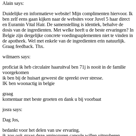
Alain
says:
Duidelijke en informatieve website! Mijn complimenten hiervoor. Ik
ben zelf eens gaan kijken naar de websites voor Juvel 5 haar direct
en Euramin Vital Hair. De samenstelling is identiek, behalve de
dosis van de ingredienten. Met welke heeft u de beste ervaringen? In
Belgie zijn dergelijke concrete voedingsuplementen niet te vinden in
de apotheek. Wel met enkele van de ingredienten erin natuurlijk.
Graag feedback. Thx.
wilmaers
says:
proficiat ik heb circulaire haaruitval ben 71j is nooit in de familie
voorgekomen
ik ben bij de huisart geweest die spreekt over stresse.
IK ben woonactig in belgie
graag
komentaar met beste groeten en dank u bij voorbaat
josra
says:
Dag Jos,
bedankt voor het delen van uw ervaring.
ik zou ook graag deze aminozuren capsule willen uitproberen.