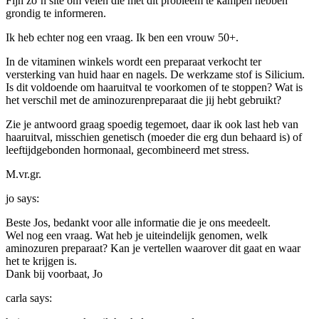
Fijn zo’n site om velen die met dit probleem te kampen hebben
grondig te informeren.
Ik heb echter nog een vraag. Ik ben een vrouw 50+.
In de vitaminen winkels wordt een preparaat verkocht ter
versterking van huid haar en nagels. De werkzame stof is Silicium.
Is dit voldoende om haaruitval te voorkomen of te stoppen? Wat is
het verschil met de aminozurenpreparaat die jij hebt gebruikt?
Zie je antwoord graag spoedig tegemoet, daar ik ook last heb van
haaruitval, misschien genetisch (moeder die erg dun behaard is) of
leeftijdgebonden hormonaal, gecombineerd met stress.
M.vr.gr.
jo
says:
Beste Jos, bedankt voor alle informatie die je ons meedeelt.
Wel nog een vraag. Wat heb je uiteindelijk genomen, welk
aminozuren preparaat? Kan je vertellen waarover dit gaat en waar
het te krijgen is.
Dank bij voorbaat, Jo
carla
says: