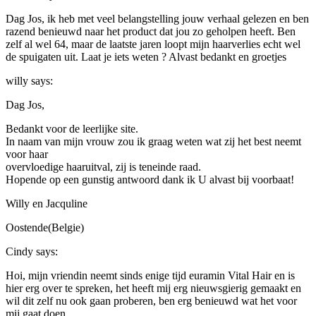
Dag Jos, ik heb met veel belangstelling jouw verhaal gelezen en ben
razend benieuwd naar het product dat jou zo geholpen heeft. Ben
zelf al wel 64, maar de laatste jaren loopt mijn haarverlies echt wel
de spuigaten uit. Laat je iets weten ? Alvast bedankt en groetjes
willy
says:
Dag Jos,
Bedankt voor de leerlijke site.
In naam van mijn vrouw zou ik graag weten wat zij het best neemt
voor haar
overvloedige haaruitval, zij is teneinde raad.
Hopende op een gunstig antwoord dank ik U alvast bij voorbaat!
Willy en Jacquline
Oostende(Belgie)
Cindy
says:
Hoi, mijn vriendin neemt sinds enige tijd euramin Vital Hair en is
hier erg over te spreken, het heeft mij erg nieuwsgierig gemaakt en
wil dit zelf nu ook gaan proberen, ben erg benieuwd wat het voor
mij gaat doen……