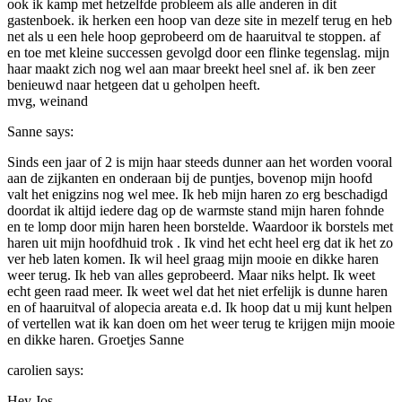
ook ik kamp met hetzelfde probleem als alle anderen in dit
gastenboek. ik herken een hoop van deze site in mezelf terug en heb
net als u een hele hoop geprobeerd om de haaruitval te stoppen. af
en toe met kleine successen gevolgd door een flinke tegenslag. mijn
haar maakt zich nog wel aan maar breekt heel snel af. ik ben zeer
benieuwd naar hetgeen dat u geholpen heeft.
mvg, weinand
Sanne
says:
Sinds een jaar of 2 is mijn haar steeds dunner aan het worden vooral
aan de zijkanten en onderaan bij de puntjes, bovenop mijn hoofd
valt het enigzins nog wel mee. Ik heb mijn haren zo erg beschadigd
doordat ik altijd iedere dag op de warmste stand mijn haren fohnde
en te lomp door mijn haren heen borstelde. Waardoor ik borstels met
haren uit mijn hoofdhuid trok . Ik vind het echt heel erg dat ik het zo
ver heb laten komen. Ik wil heel graag mijn mooie en dikke haren
weer terug. Ik heb van alles geprobeerd. Maar niks helpt. Ik weet
echt geen raad meer. Ik weet wel dat het niet erfelijk is dunne haren
en of haaruitval of alopecia areata e.d. Ik hoop dat u mij kunt helpen
of vertellen wat ik kan doen om het weer terug te krijgen mijn mooie
en dikke haren. Groetjes Sanne
carolien
says:
Hey Jos,