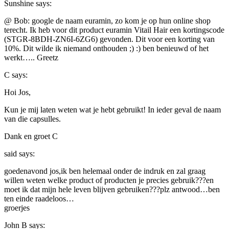
Sunshine
says:
@ Bob: google de naam euramin, zo kom je op hun online shop
terecht. Ik heb voor dit product euramin Vitail Hair een kortingscode
(STGR-8BDH-ZN6I-6ZG6) gevonden. Dit voor een korting van
10%. Dit wilde ik niemand onthouden ;) :) ben benieuwd of het
werkt….. Greetz
C
says:
Hoi Jos,
Kun je mij laten weten wat je hebt gebruikt! In ieder geval de naam
van die capsulles.
Dank en groet C
said
says:
goedenavond jos,ik ben helemaal onder de indruk en zal graag
willen weten welke product of producten je precies gebruik???en
moet ik dat mijn hele leven blijven gebruiken???plz antwood…ben
ten einde raadeloos…
groerjes
John B
says: