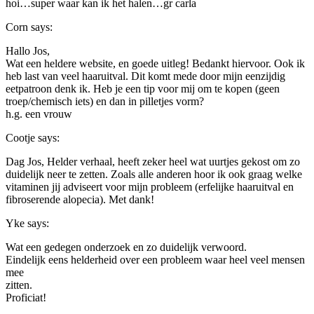
hoi…super waar kan ik het halen…gr carla
Corn
says:
Hallo Jos,
Wat een heldere website, en goede uitleg! Bedankt hiervoor. Ook ik
heb last van veel haaruitval. Dit komt mede door mijn eenzijdig
eetpatroon denk ik. Heb je een tip voor mij om te kopen (geen
troep/chemisch iets) en dan in pilletjes vorm?
h.g. een vrouw
Cootje
says:
Dag Jos, Helder verhaal, heeft zeker heel wat uurtjes gekost om zo
duidelijk neer te zetten. Zoals alle anderen hoor ik ook graag welke
vitaminen jij adviseert voor mijn probleem (erfelijke haaruitval en
fibroserende alopecia). Met dank!
Yke
says:
Wat een gedegen onderzoek en zo duidelijk verwoord.
Eindelijk eens helderheid over een probleem waar heel veel mensen
mee
zitten.
Proficiat!