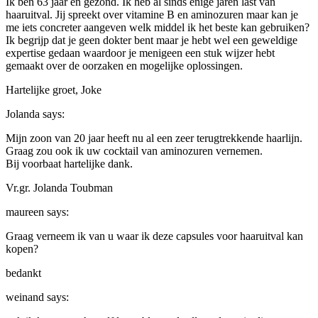
Ik ben 63 jaar en gezond. Ik heb al sinds enige jaren last van
haaruitval. Jij spreekt over vitamine B en aminozuren maar kan je
me iets concreter aangeven welk middel ik het beste kan gebruiken?
Ik begrijp dat je geen dokter bent maar je hebt wel een geweldige
expertise gedaan waardoor je menigeen een stuk wijzer hebt
gemaakt over de oorzaken en mogelijke oplossingen.
Hartelijke groet, Joke
Jolanda
says:
Mijn zoon van 20 jaar heeft nu al een zeer terugtrekkende haarlijn.
Graag zou ook ik uw cocktail van aminozuren vernemen.
Bij voorbaat hartelijke dank.
Vr.gr. Jolanda Toubman
maureen
says:
Graag verneem ik van u waar ik deze capsules voor haaruitval kan
kopen?
bedankt
weinand
says: