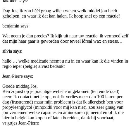
Jakolien
says:
Dag Jos, ik zou héél graag willen weten welk middel jou heeft
geholpen, en waar ik dat kan halen. Ik hoop snel op een reactie!
benjamin
says:
Wat neem je dan precies? Ik kijk uit naar uw reactie. ik vermoed zelf
dat mijn haar gaar is geworden door teveel lóreal wax en stress…
silvia
says:
hallo … welke medicatie neemt u nu in en waar kan ik die vinden in
regio ieper (belgie) alvast bedankt
Jean-Pierre
says:
Goede middag Jos,
Ben zojuist op je prachtige website uitgekomen (ten einde raad)
neem ik contact met je op , ook ik verlies meer dan 100 haren per
dag (frustrerend) maar mijn probleem is dat ik allergisch ben voor
propyleenglycol (minoxidil voor mij kan niet), zou zeer graag van
jou vernemen welke capsules en aminozuren jij neemt en of ik die
hier in belgie kan kopen of laten bereiden, dank bij voorbaat,
vr grtjes Jean-Pierre